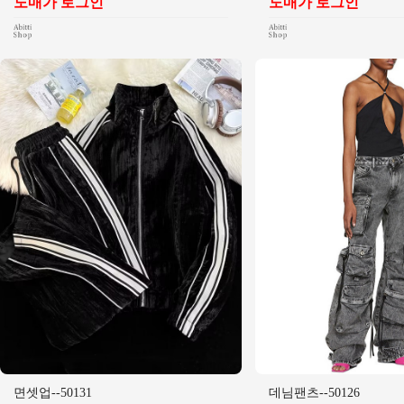
도매가 로그인
도매가 로그인
면셋업--50131
데님팬츠--50126