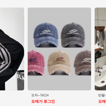
모자--50224
반팔--
도매가 로그인
도매