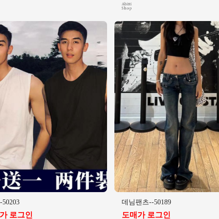
50203
데님팬츠--50189
가 로그인
도매가 로그인