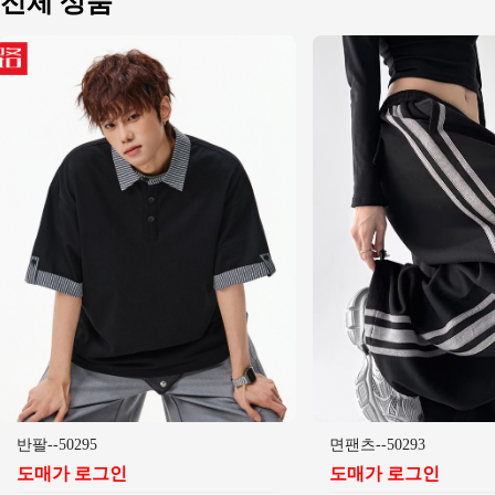
전체 상품
반팔--50295
면팬츠--50293
도매가 로그인
도매가 로그인