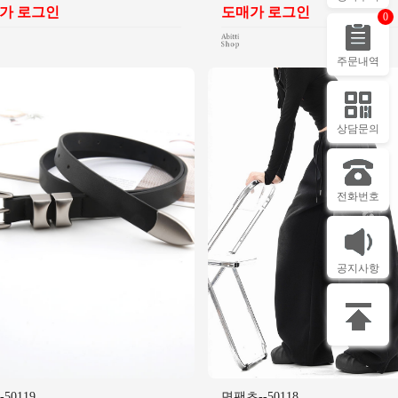
가 로그인
도매가 로그인
0
주문내역
상담문의
전화번호
공지사항
50119
면팬츠--50118