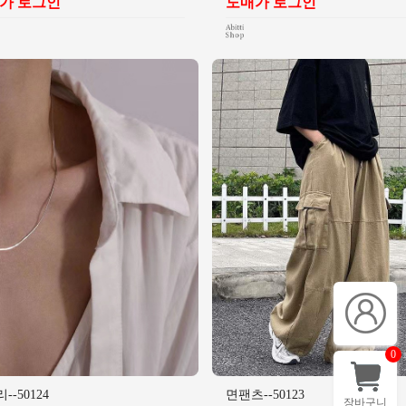
가 로그인
도매가 로그인
0
--50124
면팬츠--50123
장바구니