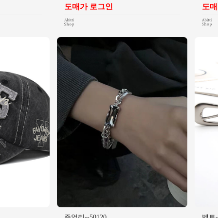
도매가 로그인
도매
쥬얼리--50120
벨트--