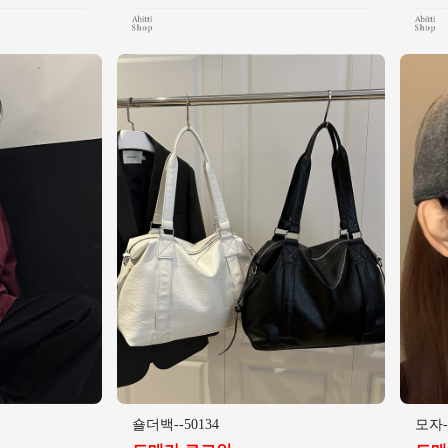
숄더백--50134
모자--