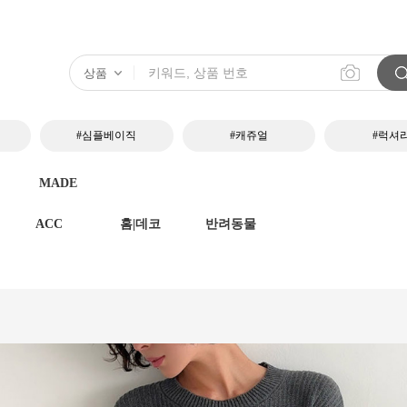
#심플베이직
#캐쥬얼
#럭셔
MADE
ACC
홈|데코
반려동물