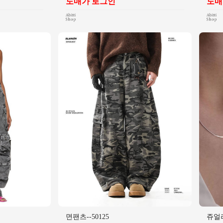
도매가 로그인
도매
면팬츠--50125
쥬얼리