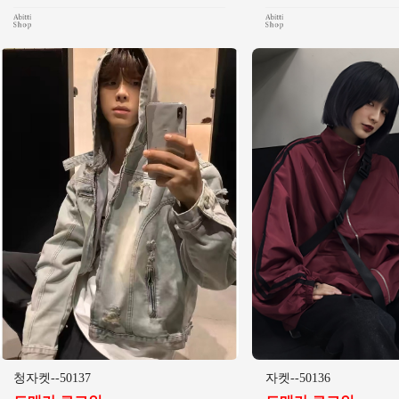
청자켓--50137
자켓--50136