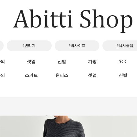
#빈티지
#빅사이즈
#섹시글램
하의
셋업
신발
가방
ACC
하의
스커트
원피스
셋업
신발