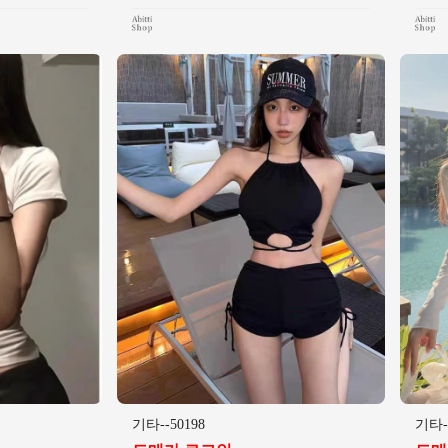
기타--50198
기타--