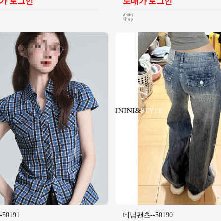
가 로그인
도매가 로그인
50191
데님팬츠--50190