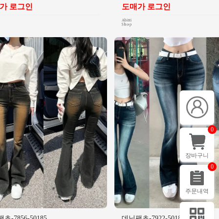
가 로그인
도매가 로그인
0
장바구니
0
주문내역
츠-7856-50185
데님팬츠-7922-50184