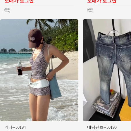
도매가 로그인
도매가 로그인
기타--50194
데님팬츠--50193