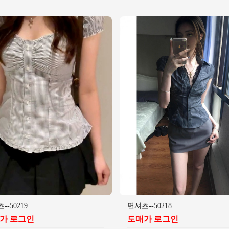
--50219
면셔츠--50218
가 로그인
도매가 로그인