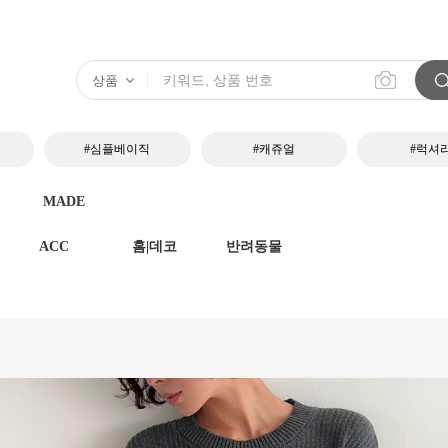
#심플베이직
#캐쥬얼
#럭셔
MADE
ACC
홈|데코
반려동물