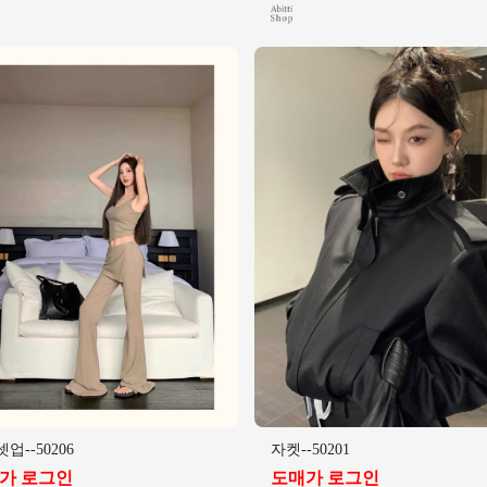
업--50206
자켓--50201
가 로그인
도매가 로그인