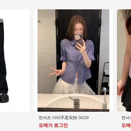
면셔츠-3165不是实拍-50220
면셔츠
도매가 로그인
도매