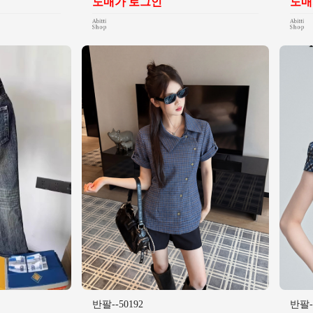
도매가 로그인
도매
반팔--50192
반팔--