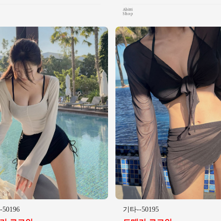
50196
기타--50195