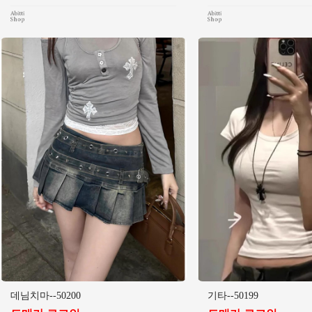
데님치마--50200
기타--50199