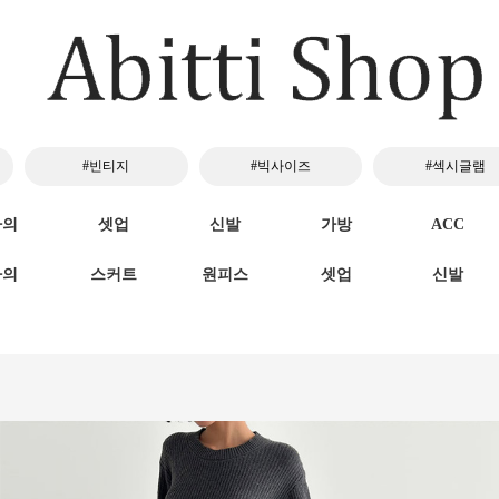
#빈티지
#빅사이즈
#섹시글램
하의
셋업
신발
가방
ACC
하의
스커트
원피스
셋업
신발