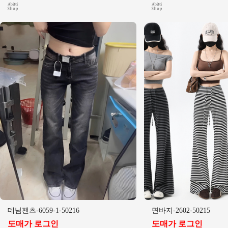
데님팬츠-6059-1-50216
면바지-2602-50215
도매가 로그인
도매가 로그인