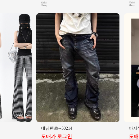
데님팬츠--50214
바지셋
도매가 로그인
도매