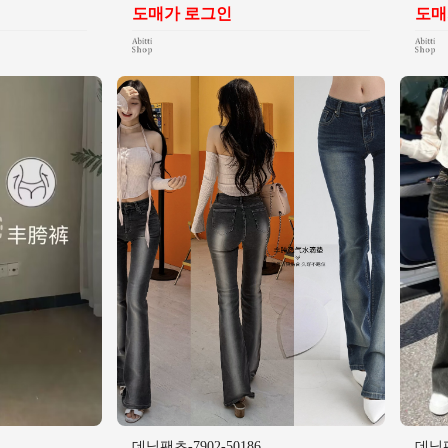
도매가 로그인
도매
데님팬츠-7902-50186
데님팬