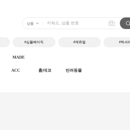
#심플베이직
#캐쥬얼
#럭셔
MADE
ACC
홈|데코
반려동물