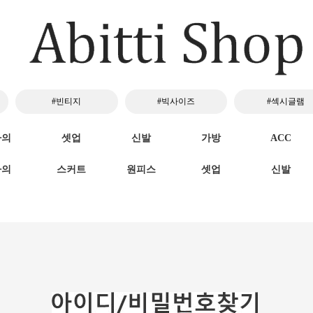
#빈티지
#빅사이즈
#섹시글램
하의
셋업
신발
가방
ACC
하의
스커트
원피스
셋업
신발