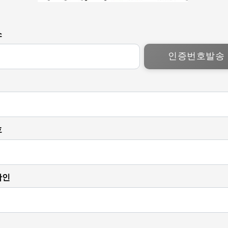
소
호
확인