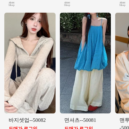
바지셋업--50082
면셔츠--50081
맨투
-50
도매가 로그인
도매가 로그인