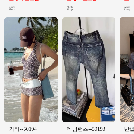
기타--50194
데님팬츠--50193
반팔-