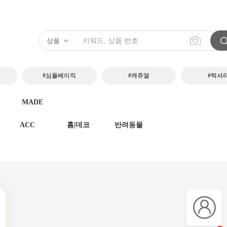
#심플베이직
#캐쥬얼
#럭셔
MADE
ACC
홈|데코
반려동물