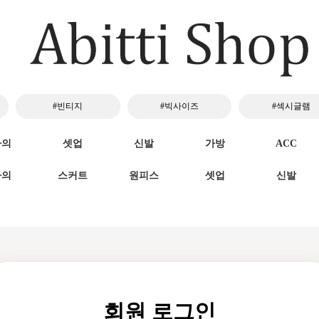
#빈티지
#빅사이즈
#섹시글램
하의
셋업
신발
가방
ACC
하의
스커트
원피스
셋업
신발
회원 로그인