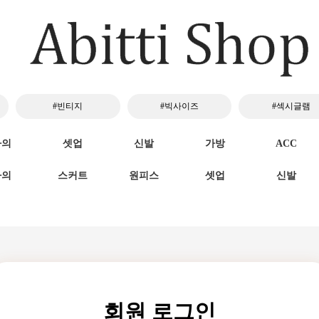
#빈티지
#빅사이즈
#섹시글램
하의
셋업
신발
가방
ACC
하의
스커트
원피스
셋업
신발
회원 로그인