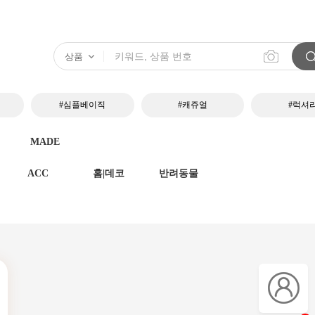
#심플베이직
#캐쥬얼
#럭셔
MADE
ACC
홈|데코
반려동물