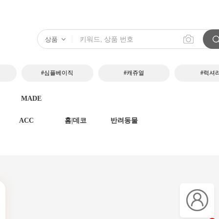
#심플베이직
#캐쥬얼
#럭셔
MADE
ACC
홈|데코
반려동물