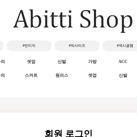
#빈티지
#빅사이즈
#섹시글램
하의
셋업
신발
가방
ACC
하의
스커트
원피스
셋업
신발
회원 로그인