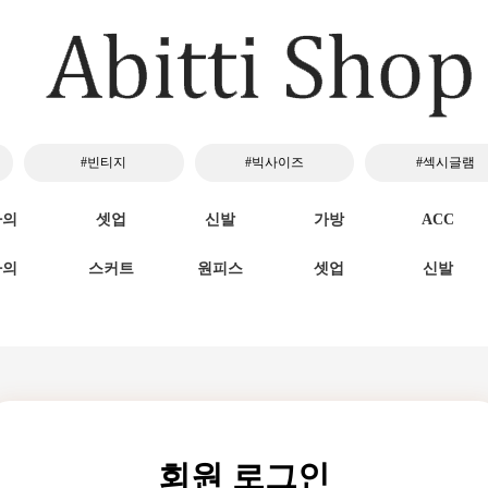
#빈티지
#빅사이즈
#섹시글램
하의
셋업
신발
가방
ACC
하의
스커트
원피스
셋업
신발
회원 로그인