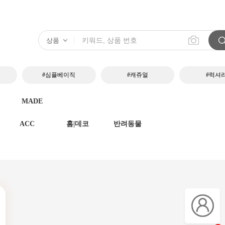
#심플베이직
#캐쥬얼
#럭셔
MADE
ACC
홈|데코
반려동물