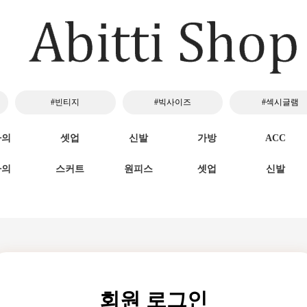
#빈티지
#빅사이즈
#섹시글램
하의
셋업
신발
가방
ACC
하의
스커트
원피스
셋업
신발
회원 로그인