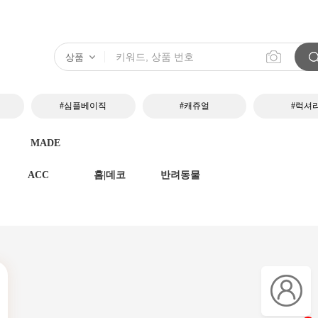
#심플베이직
#캐쥬얼
#럭셔
MADE
ACC
홈|데코
반려동물