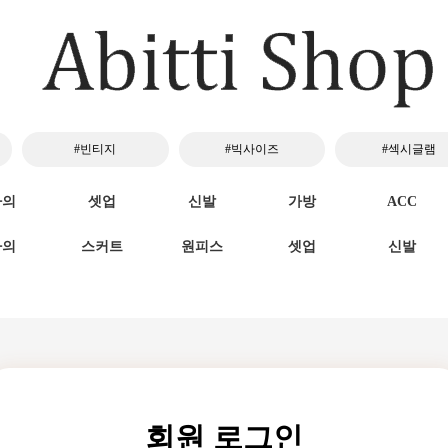
#빈티지
#빅사이즈
#섹시글램
하의
셋업
신발
가방
ACC
하의
스커트
원피스
셋업
신발
회원 로그인