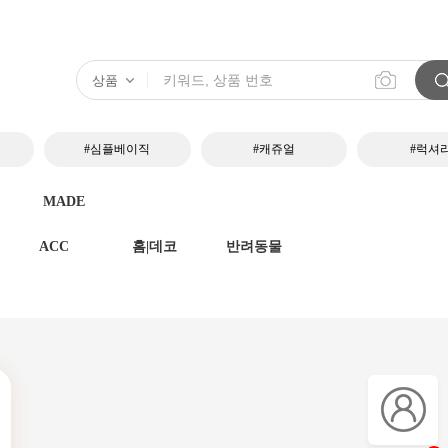
#심플베이직
#캐쥬얼
#럭셔
MADE
ACC
홈|데코
반려동물