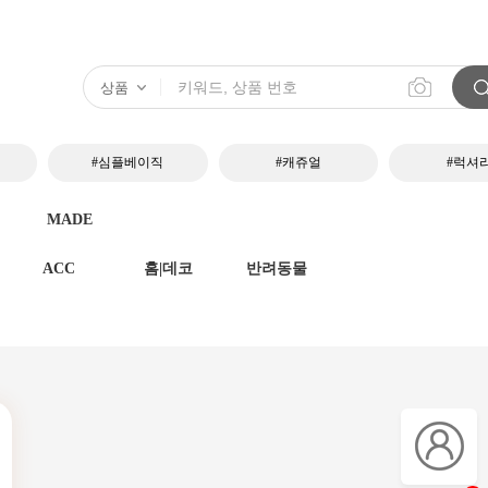
#심플베이직
#캐쥬얼
#럭셔
MADE
ACC
홈|데코
반려동물