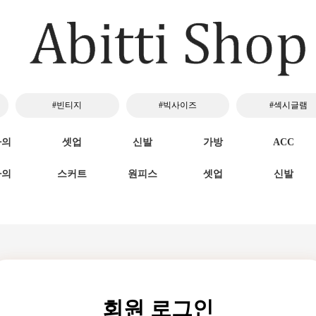
#빈티지
#빅사이즈
#섹시글램
하의
셋업
신발
가방
ACC
하의
스커트
원피스
셋업
신발
회원 로그인