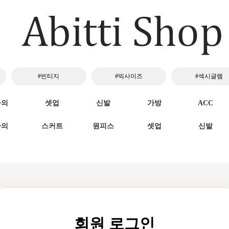
#빈티지
#빅사이즈
#섹시글램
하의
셋업
신발
가방
ACC
하의
스커트
원피스
셋업
신발
회원 로그인