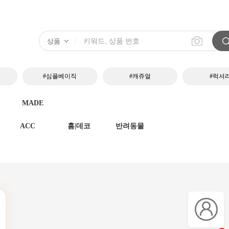
#심플베이직
#캐쥬얼
#럭셔
MADE
ACC
홈|데코
반려동물