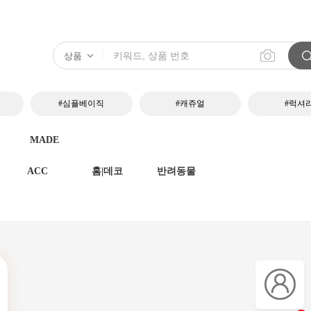
#심플베이직
#캐쥬얼
#럭셔
MADE
ACC
홈|데코
반려동물