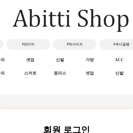
#빈티지
#빅사이즈
#섹시글램
하의
셋업
신발
가방
ACC
하의
스커트
원피스
셋업
신발
회원 로그인