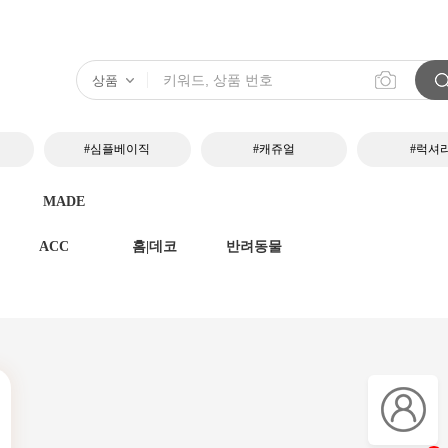
#심플베이직
#캐쥬얼
#럭셔
MADE
ACC
홈|데코
반려동물