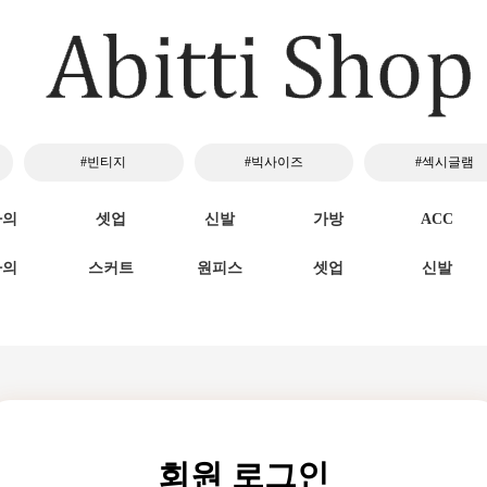
#빈티지
#빅사이즈
#섹시글램
하의
셋업
신발
가방
ACC
하의
스커트
원피스
셋업
신발
회원 로그인