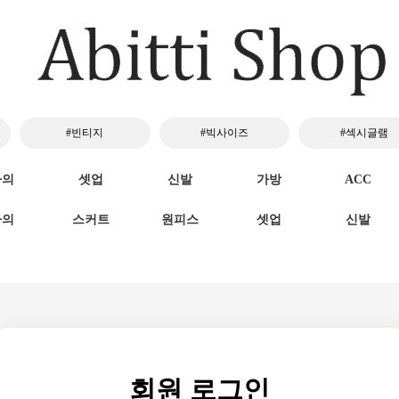
#빈티지
#빅사이즈
#섹시글램
하의
셋업
신발
가방
ACC
하의
스커트
원피스
셋업
신발
회원 로그인