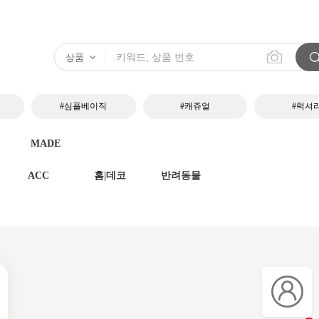
#심플베이직
#캐쥬얼
#럭셔
MADE
ACC
홈|데코
반려동물