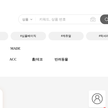
#심플베이직
#캐쥬얼
#럭셔
MADE
ACC
홈|데코
반려동물