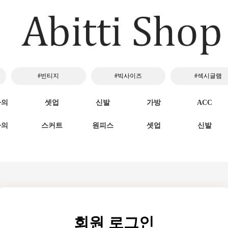
#빈티지
#빅사이즈
#섹시글램
하의
셋업
신발
가방
ACC
하의
스커트
원피스
셋업
신발
회원 로그인