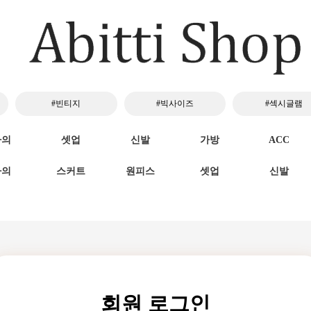
#빈티지
#빅사이즈
#섹시글램
하의
셋업
신발
가방
ACC
하의
스커트
원피스
셋업
신발
회원 로그인