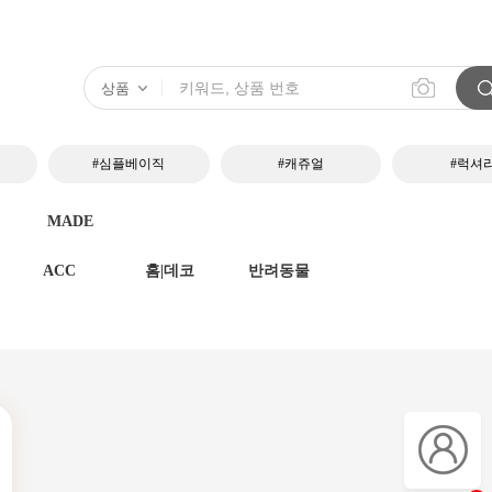
#심플베이직
#캐쥬얼
#럭셔
MADE
ACC
홈|데코
반려동물