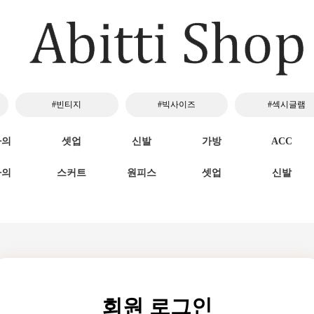
#빈티지
#빅사이즈
#섹시글램
하의
셋업
신발
가방
ACC
하의
스커트
원피스
셋업
신발
회원 로그인