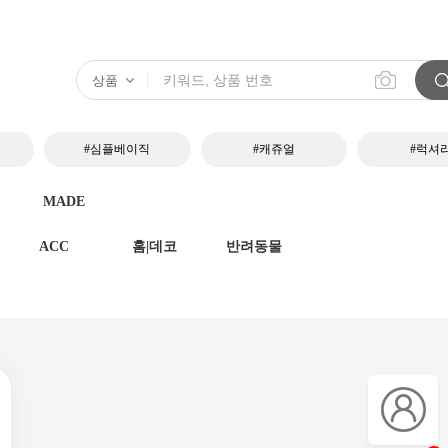
#심플베이직
#캐쥬얼
#럭셔
MADE
ACC
홈|데코
반려동물