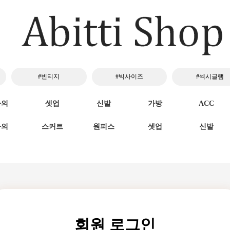
#빈티지
#빅사이즈
#섹시글램
하의
셋업
신발
가방
ACC
하의
스커트
원피스
셋업
신발
회원 로그인