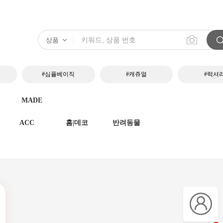
#심플베이직
#캐쥬얼
#럭셔
MADE
ACC
홈|데코
반려동물