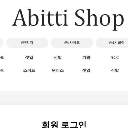
#빈티지
#빅사이즈
#섹시글램
하의
셋업
신발
가방
ACC
하의
스커트
원피스
셋업
신발
회원 로그인