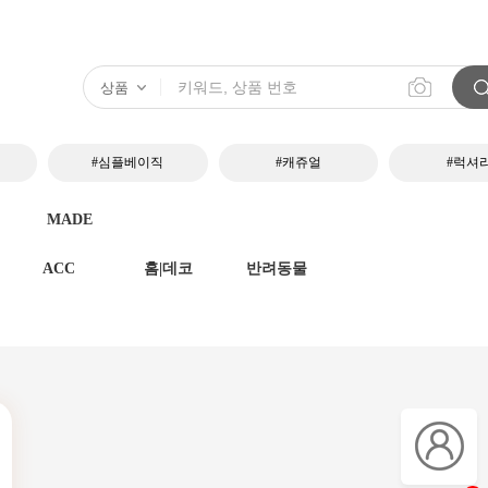
#심플베이직
#캐쥬얼
#럭셔
MADE
ACC
홈|데코
반려동물