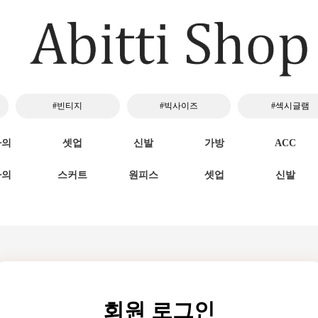
#빈티지
#빅사이즈
#섹시글램
하의
셋업
신발
가방
ACC
하의
스커트
원피스
셋업
신발
회원 로그인