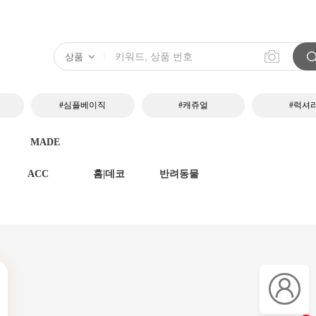
#심플베이직
#캐쥬얼
#럭셔
MADE
ACC
홈|데코
반려동물