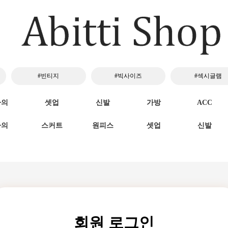
#빈티지
#빅사이즈
#섹시글램
하의
셋업
신발
가방
ACC
하의
스커트
원피스
셋업
신발
회원 로그인